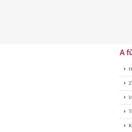
A f
H
Z
I
T
K