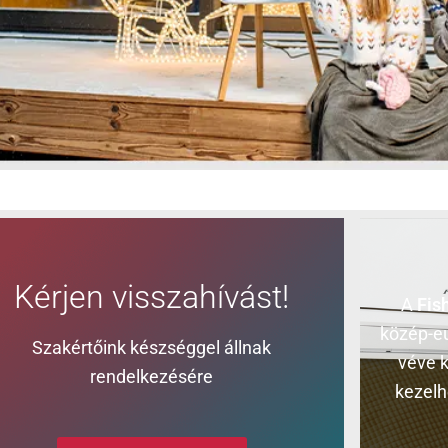
Kérjen visszahívást!
A
Fis
közép-eu
Szakértőink készséggel állnak
véve k
rendelkezésére
kezelh