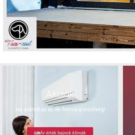
Akciók
Ha számít az ár, de fontos a minőség!
Ár-érték bajnok klímák