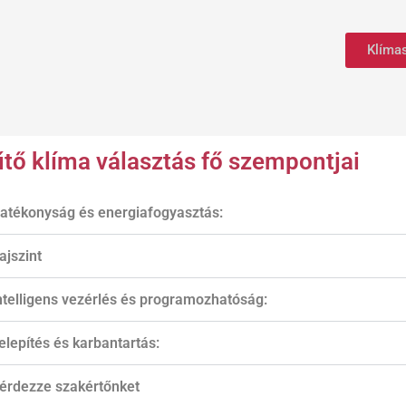
Klíma
űtő klíma választás fő szempontjai
atékonyság és energiafogyasztás:
ajszint
ntelligens vezérlés és programozhatóság:
elepítés és karbantartás:
érdezze szakértőnket