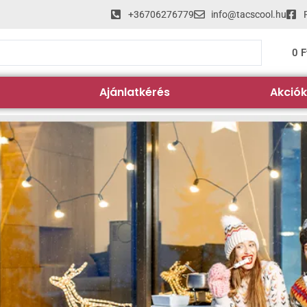
+36706276779
info@tacscool.hu
0
F
Ajánlatkérés
Akciók