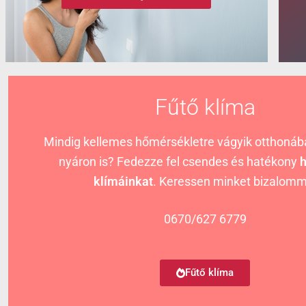
Fűtő klíma
Mindig kellemes hőmérsékletre vágyik otthonába
nyáron is? Fedezze fel csendes és hatékony
h
Klíma vásárlás előtt áll?
klímáinkat
. Keressen minket bizalomm
Tudta, hogy a legtöbb klímaberendezésünk fűtés
0670/627 6779
alkalmas? Segítünk kiválasztani az Ön otthonáb
minket, hogy együtt megtaláljuk a legjobb megol
Fűtő klíma
Fűtő klíma