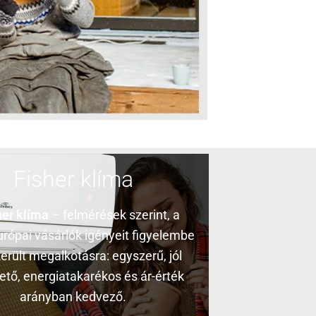
Fisher klíma
her klíma
– felmérések szerint, a
rópai vásárlók igényeit figyelembe
erült megalkotásra: egyszerű, jól
ető, energiatakarékos és ár-érték
arányban kedvező.