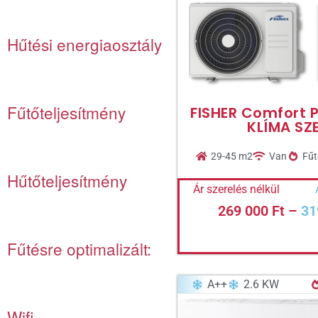
Hűtési energiaosztály
Fűtőteljesítmény
FISHER Comfort P
KLÍMA SZ
29-45 m2
Van
Fűt
Hűtőteljesítmény
Ár szerelés nélkül
269 000
Ft
–
31
Fűtésre optimalizált:
A++
2.6 KW
Wifi