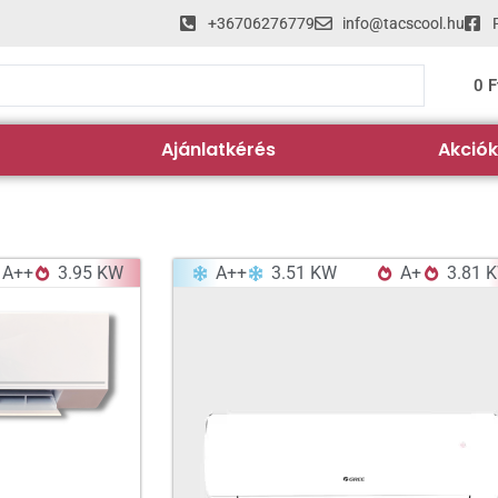
+36706276779
info@tacscool.hu
0
F
Ajánlatkérés
Akciók
A++
3.95 KW
A++
3.51 KW
A+
3.81 