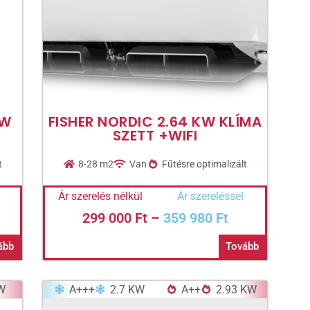
KW
FISHER NORDIC 2.64 KW KLÍMA
SZETT +WIFI
t
8-28 m2
Van
Fűtésre optimalizált
Ár szerelés nélkül
Ár szereléssel
299 000
Ft
–
359 980
Ft
ább
Tovább
W
A+++
2.7 KW
A++
2.93 KW