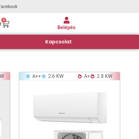
Facebook
0
t
Belépés
Kapcsolat
KW
A++
2.6 KW
A+
2.8 KW