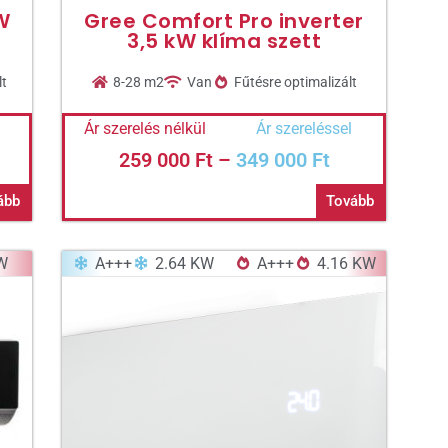
W
Gree Comfort Pro inverter
3,5 kW klíma szett
lt
8-28 m2
Van
Fűtésre optimalizált
Ár szerelés nélkül
Ár szereléssel
259 000
Ft
–
349 000
Ft
ább
Tovább
W
A+++
2.64 KW
A+++
4.16 KW