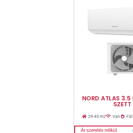
NORD ATLAS 3.5
SZETT
29-45 m2
Van
Fűt
Ár szerelés nélkül