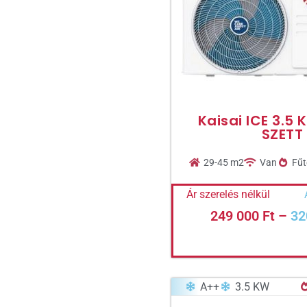
Kaisai ICE 3.5
SZETT
29-45 m2
Van
Fűt
Ár szerelés nélkül
249 000
Ft
–
32
A++
3.5 KW