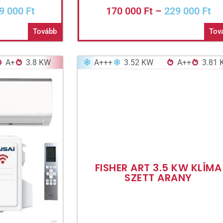
9 000
Ft
170 000
Ft
–
229 000
Ft
Tovább
Tov
A+
3.8 KW
A+++
3.52 KW
A++
3.81
FISHER ART 3.5 KW KLÍMA
SZETT ARANY