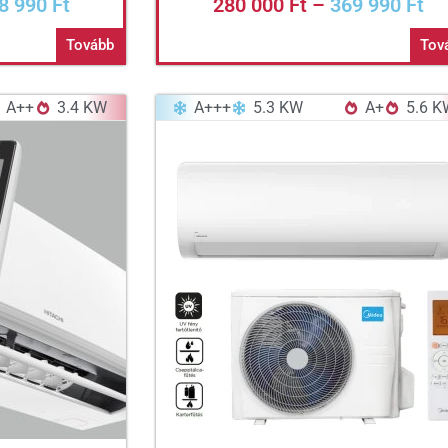
8 990
Ft
280 000
Ft
–
369 990
Ft
Tovább
Tov
A++
3.4 KW
A+++
5.3 KW
A+
5.6 K