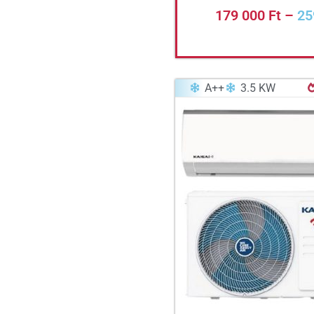
179 000
Ft
–
25
A++
3.5 KW