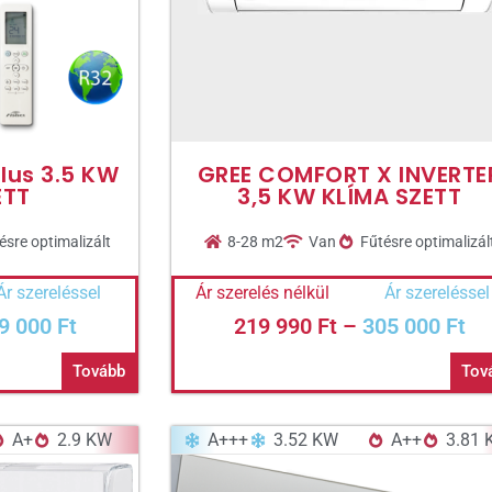
lus 3.5 KW
GREE COMFORT X INVERTE
ETT
3,5 KW KLÍMA SZETT
ésre optimalizált
8-28 m2
Van
Fűtésre optimalizál
Ár szereléssel
Ár szerelés nélkül
Ár szereléssel
9 000
Ft
219 990
Ft
–
305 000
Ft
Tovább
Tov
A+
2.9 KW
A+++
3.52 KW
A++
3.81