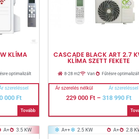
 KW KLÍMA
CASCADE BLACK ART 2.7 
KLÍMA SZETT FEKETE
ésre optimalizált
8-28 m2
Van
Fűtésre optimalizál
Ár szereléssel
Ár szerelés nélkül
Ár szereléssel
0 000
Ft
229 000
Ft
–
318 990
Ft
Tovább
Tov
A+
3.5 KW
A++
2.5 KW
A+
2.8 K