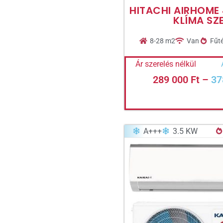
HITACHI AIRHOME 
KLÍMA SZ
8-28 m2
Van
Fűté
Ár szerelés nélkül
289 000
Ft
–
37
A+++
3.5 KW