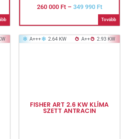
260 000
Ft
–
349 990
Ft
ább
Tovább
 KW
A+++
2.64 KW
A++
2.93 KW
FISHER ART 2.6 KW KLÍMA
SZETT ANTRACIN