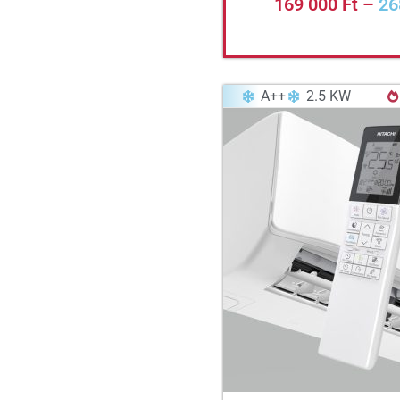
169 000
Ft
–
26
A++
2.5 KW