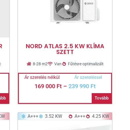
R
NORD ATLAS 2.5 KW KLÍMA
SZETT
t
8-28 m2
Van
Fűtésre optimalizált
Ár szerelés nélkül
Ár szereléssel
169 000
Ft
–
239 990
Ft
ább
Tovább
 KW
A+++
3.52 KW
A+++
4.25 KW