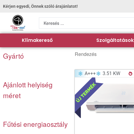
Kérjen egyedi, Önnek szóló árajánlatot!
Klímakereső
Szolgáltatások
Rendezés
Gyártó
A+++
3.51 KW
Ajánlott helyiség
méret
Fűtési energiaosztály