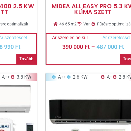
400 2.5 KW
MIDEA ALL EASY PRO 5.3 K
ETT
KLÍMA SZETT
sre optimalizált
46-65 m2
Van
Fűtésre optimalizá
Ár szereléssel
Ár szerelés nélkül
Ár szereléssel
8 990
Ft
390 000
Ft
–
487 000
Ft
Tovább
Tov
A++
3.8 KW
A++
2.6 KW
A+
2.8 K