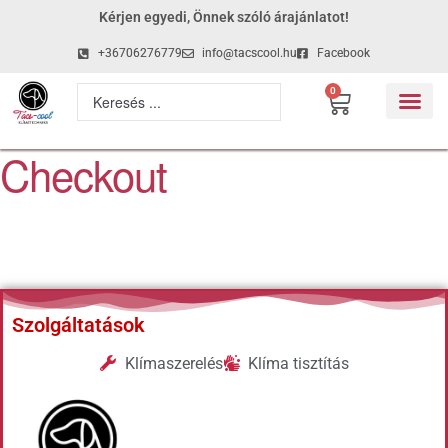
Kérjen egyedi, Önnek szóló árajánlatot!
+36706276779
info@tacscool.hu
Facebook
0
Checkout
Szolgáltatások
Klímaszerelés
Klíma tisztítás