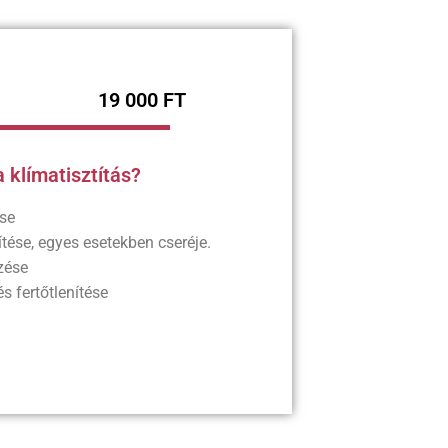
19 000 FT
 klímatisztítás?
ése
nítése, egyes esetekben cseréje.
zése
és fertőtlenítése