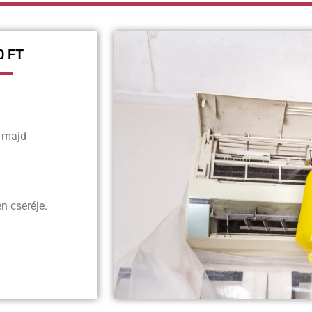
0 FT
, majd
n cseréje.