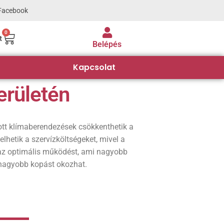
Facebook
0
t
Belépés
Kapcsolat
erületén
tott klímaberendezések csökkenthetik a
lhetik a szervízköltségeket, mivel a
az optimális működést, ami nagyobb
 nagyobb kopást okozhat.