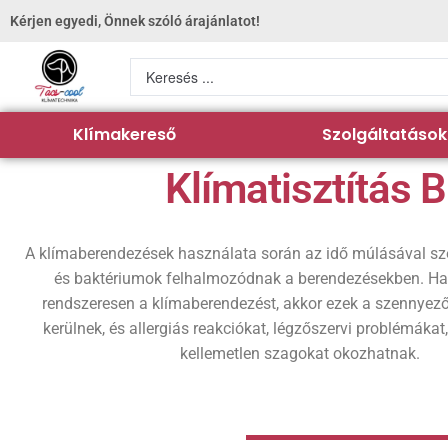
Kérjen egyedi, Önnek szóló árajánlatot!
Klímakereső
Szolgáltatások
Klímatisztítás 
A klímaberendezések használata során az idő múlásával sz
és baktériumok felhalmozódnak a berendezésekben. Ha 
rendszeresen a klímaberendezést, akkor ezek a szennyez
kerülnek, és allergiás reakciókat, légzőszervi problémákat,
kellemetlen szagokat okozhatnak.