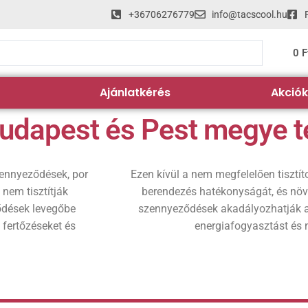
+36706276779
info@tacscool.hu
0
F
Ajánlatkérés
Akciók
Budapest és Pest megye t
ennyeződések, por
Ezen kívül a nem megfelelően tisztí
nem tisztítják
berendezés hatékonyságát, és növe
ődések levegőbe
szennyeződések akadályozhatják 
 fertőzéseket és
energiafogyasztást és