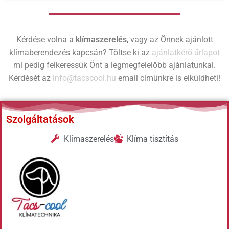
Kérdése volna a
klímaszerelés
, vagy az Önnek ajánlott
klímaberendezés kapcsán? Töltse ki az
ajánlatkérő űrlapot
mi pedig felkeressük Önt a legmegfelelőbb ajánlatunkal.
Kérdését az
info@tacscool.hu
email címünkre is elküldheti!
Szolgáltatások
Klímaszerelés
Klíma tisztítás