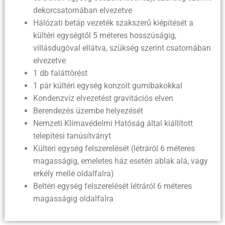
dekorcsatornában elvezetve
Hálózati betáp vezeték szakszerű kiépítését a
kültéri egységtől 5 méteres hosszúságig,
villásdugóval ellátva, szükség szerint csatornában
elvezetve
1 db faláttörést
1 pár kültéri egység konzolt gumibakokkal
Kondenzvíz elvezetést gravitációs elven
Berendezés üzembe helyezését
Nemzeti Klímavédelmi Hatóság által kiállított
telepítési tanúsítványt
Kültéri egység felszerelését (létráról 6 méteres
magasságig, emeletes ház esetén ablak alá, vagy
erkély mellé oldalfalra)
Beltéri egység felszerelését létráról 6 méteres
magasságig oldalfalra