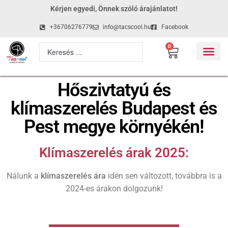
Kérjen egyedi, Önnek szóló árajánlatot!
+36706276779
info@tacscool.hu
Facebook
0
Hőszivtatyú és
klímaszerelés Budapest és
Pest megye környékén!
Klímaszerelés árak 2025:
Nálunk a
klímaszerelés ára
idén sen változott, továbbra is a
2024-es árakon dolgozunk!