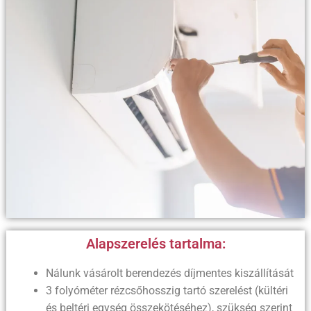
Alapszerelés tartalma:
Nálunk vásárolt berendezés díjmentes kiszállítását
3 folyóméter rézcsőhosszig tartó szerelést (kültéri
és beltéri egység összekötéséhez), szükség szerint