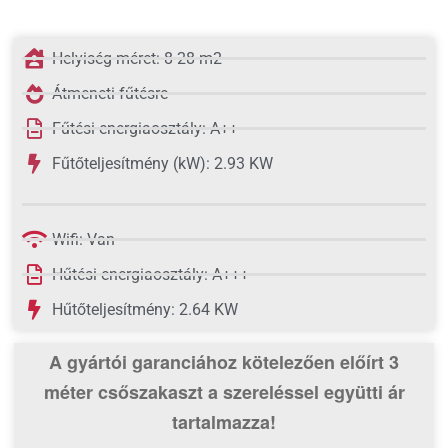
Helyiség méret: 8-28 m2
Átmeneti fűtésre
Fűtési energiaosztály: A++
Fűtőteljesítmény (kW): 2.93 KW
Wifi: Van
Hűtési energiaosztály: A+++
Hűtőteljesítmény: 2.64 KW
A gyártói garanciához kötelezően előírt 3
méter csőszakaszt
a szereléssel együtti ár
tartalmazza!