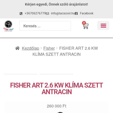
Kérjen egyedi, Önnek szóló árajánlatot!
+36706276779
info@tacscool.hu
Facebook
0
Kezdőlap
Fisher
FISHER ART 2.6 KW
KLÍMA SZETT ANTRACIN
FISHER ART 2.6 KW KLÍMA SZETT
ANTRACIN
260 000
Ft