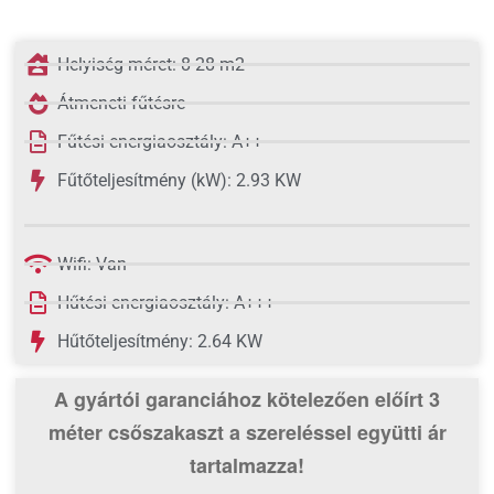
Helyiség méret: 8-28 m2
Átmeneti fűtésre
Fűtési energiaosztály: A++
Fűtőteljesítmény (kW): 2.93 KW
Wifi: Van
Hűtési energiaosztály: A+++
Hűtőteljesítmény: 2.64 KW
A gyártói garanciához kötelezően előírt 3
méter csőszakaszt
a szereléssel együtti ár
tartalmazza!