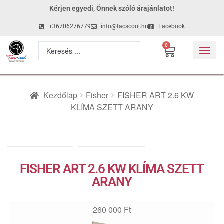
Kérjen egyedi, Önnek szóló árajánlatot!
+36706276779
info@tacscool.hu
Facebook
0
Kezdőlap
Fisher
FISHER ART 2.6 KW
KLÍMA SZETT ARANY
FISHER ART 2.6 KW KLÍMA SZETT
ARANY
260 000
Ft