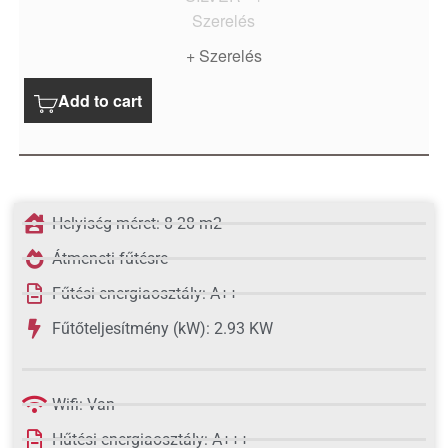
+ Szerelés
Add to cart
Helyiség méret: 8-28 m2
Átmeneti fűtésre
Fűtési energiaosztály: A++
Fűtőteljesítmény (kW): 2.93 KW
Wifi: Van
Hűtési energiaosztály: A+++