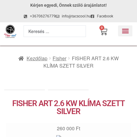
Kérjen egyedi, Önnek szóló árajánlatot!
+36706276779
info@tacscool.hu
Facebook
0
Kezdőlap
Fisher
FISHER ART 2.6 KW
KLÍMA SZETT SILVER
FISHER ART 2.6 KW KLÍMA SZETT
SILVER
260 000
Ft