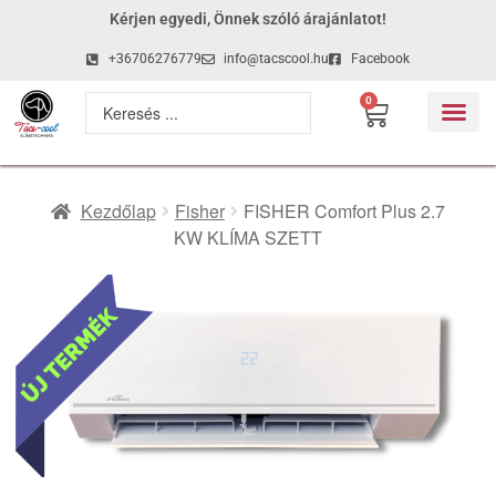
Kérjen egyedi, Önnek szóló árajánlatot!
+36706276779
info@tacscool.hu
Facebook
0
Kezdőlap
Fisher
FISHER Comfort Plus 2.7
KW KLÍMA SZETT