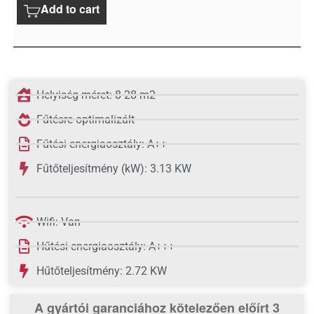
Add to cart
Helyiség méret: 8-28 m2
Fűtésre optimalizált
Fűtési energiaosztály: A++
Fűtőteljesítmény (kW): 3.13 KW
Wifi: Van
Hűtési energiaosztály: A+++
Hűtőteljesítmény: 2.72 KW
A gyártói garanciához kötelezően előírt 3