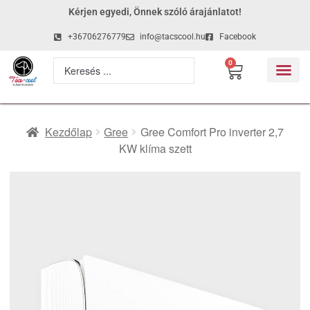
Kérjen egyedi, Önnek szóló árajánlatot!
+36706276779
info@tacscool.hu
Facebook
0
Kezdőlap
Gree
Gree Comfort Pro inverter 2,7
KW klíma szett