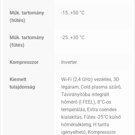
Műk. tartomány
-15..+50 °C
(hűtés)
Műk. tartomány
-25..+30 °C
(fűtés)
Kompresszor
Inverter
Kiemelt
Wi-Fi (2,4 GHz) vezérlés, 3D
tulajdonság
légáram, Cold plasma szűrő,
Távirányítóba integrált
hőmérő (I FEEL), 8°C-os
temperálás, Extra csendes
kialakítás, Fűtés -25°C külső
hőmérsékletig, H tarifa
igényelhető, Kompresszor