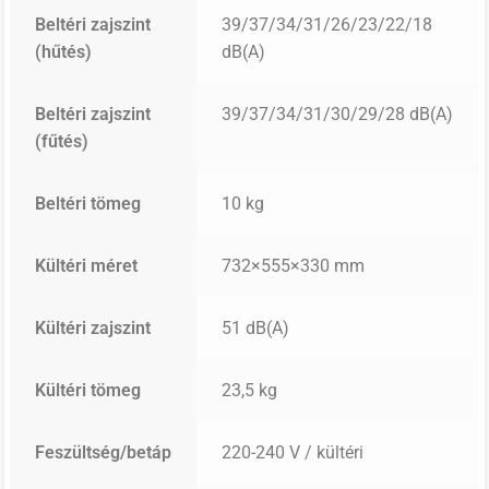
Beltéri zajszint
39/37/34/31/26/23/22/18
(hűtés)
dB(A)
Beltéri zajszint
39/37/34/31/30/29/28 dB(A)
(fűtés)
Beltéri tömeg
10 kg
Kültéri méret
732×555×330 mm
Kültéri zajszint
51 dB(A)
Kültéri tömeg
23,5 kg
Feszültség/betáp
220-240 V / kültéri