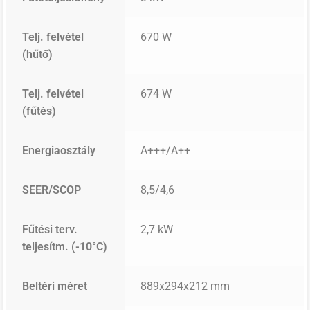
Telj. felvétel
670 W
(hűtő)
Telj. felvétel
674 W
(fűtés)
Energiaosztály
A+++/A++
SEER/SCOP
8,5/4,6
Fűtési terv.
2,7 kW
teljesítm. (-10°C)
Beltéri méret
889x294x212 mm