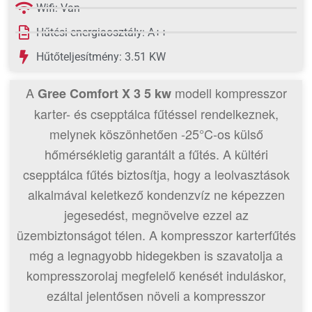
Wifi: Van
Hűtési energiaosztály: A++
Hűtőteljesítmény: 3.51 KW
A
modell kompresszor
Gree Comfort X 3 5 kw
karter- és csepptálca fűtéssel rendelkeznek,
melynek köszönhetően -25°C-os külső
hőmérsékletig garantált a fűtés. A kültéri
csepptálca fűtés biztosítja, hogy a leolvasztások
alkalmával keletkező kondenzvíz ne képezzen
jegesedést, megnövelve ezzel az
üzembiztonságot télen. A kompresszor karterfűtés
még a legnagyobb hidegekben is szavatolja a
kompresszorolaj megfelelő kenését induláskor,
ezáltal jelentősen növeli a kompresszor