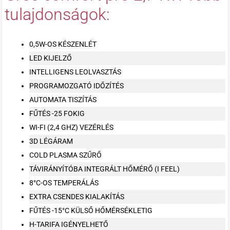
tulajdonságok:
0,5W-OS KÉSZENLÉT
LED KIJELZŐ
INTELLIGENS LEOLVASZTÁS
PROGRAMOZGATÓ IDŐZÍTÉS
AUTOMATA TISZÍTÁS
FŰTÉS -25 FOKIG
WI-FI (2,4 GHZ) VEZÉRLÉS
3D LÉGÁRAM
COLD PLASMA SZŰRŐ
TÁVIRÁNYÍTÓBA INTEGRÁLT HŐMÉRŐ (I FEEL)
8°C-OS TEMPERÁLÁS
EXTRA CSENDES KIALAKÍTÁS
FŰTÉS -15°C KÜLSŐ HŐMÉRSÉKLETIG
H-TARIFA IGÉNYELHETŐ