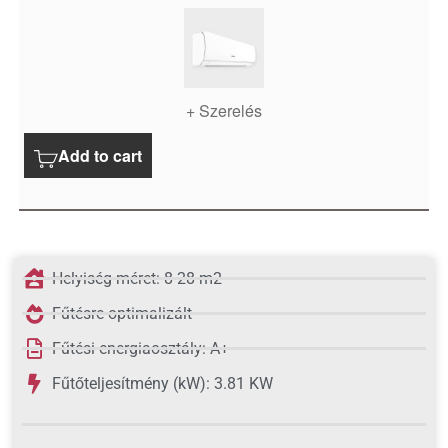
+ Szerelés
Add to cart
Helyiség méret: 8-28 m2
Fűtésre optimalizált
Fűtési energiaosztály: A+
Fűtőteljesítmény (kW): 3.81 KW