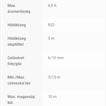
Max.
6,5 A
áramerősség
Hűtőközeg
R32
Hűtőközeg
5 m
alaptöltet
Csőméret
6/10 mm
foly/gőz
Min./Max.
3/15 m
csövezési táv
Max. magasság
10 m
kül.