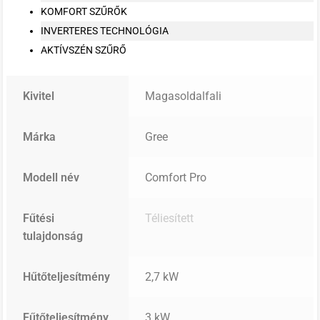
KOMFORT SZŰRŐK
INVERTERES TECHNOLÓGIA
AKTÍVSZÉN SZŰRŐ
Kivitel
Magasoldalfali
Márka
Gree
Modell név
Comfort Pro
Fűtési
Téliesített
tulajdonság
Hűtőteljesítmény
2,7 kW
Fűtőteljesítmény
3 kW