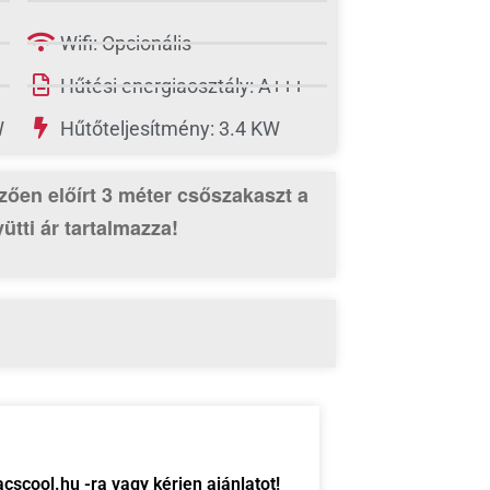
Wifi: Opcionális
Hűtési energiaosztály: A+++
W
Hűtőteljesítmény: 3.4 KW
zően előírt 3 méter csőszakaszt
a
ütti ár tartalmazza!
scool.hu -ra vagy kérjen ajánlatot!