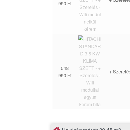
990
Ft
548
+ Szerelé
990
Ft