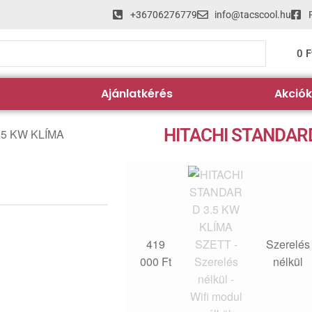
+36706276779
info@tacscool.hu
0
F
Ajánlatkérés
Akciók
HITACHI STANDARD
419
Szerelés
000
Ft
nélkül