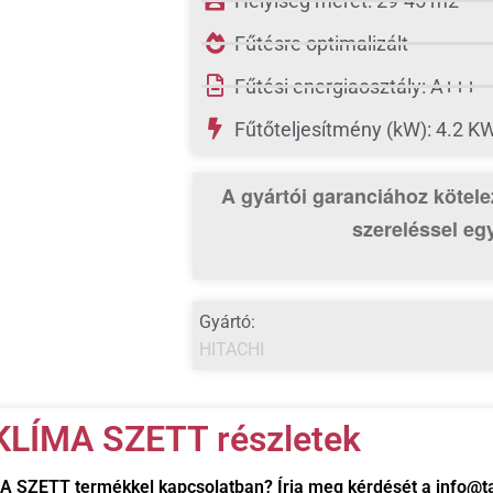
Helyiség méret: 29-45 m2
Fűtésre optimalizált
Fűtési energiaosztály: A+++
Fűtőteljesítmény (kW): 4.2 K
A gyártói garanciához kötele
szereléssel egy
Gyártó:
HITACHI
LÍMA SZETT részletek
MA SZETT
termékkel kapcsolatban? Írja meg kérdését a info@tac