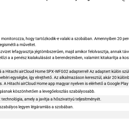
onitorozza, hogy tartózkodik-e valaki a szobában. Amennyiben 20 perc e
egismétli a műveltet.
enzvizet lefagyasztja jégtömbszerűen, majd amikor felolvasztja, annak t
őzi a a penész kialakulásást a berendezésben, valamint kitakarítja a kos
á a Hitachi airCloud Home SPX-WFG02 adapterrel! Az adaptert külön szü
eltéri egységbe, így elrejthető. Az alkalmazáson keresztül, akár 20 külön
s. A Hitachi airCloud Home app magyar nyelven is elérhető a Google Play é
zgásnak köszönhetően a levegőeloszlás szabályosabb.
technológia, amely a javítja a hőszivattyú teljesítményét.
 szabályos legyen légáramlás a szobában.