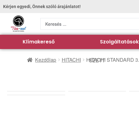
Kérjen egyedi, Önnek szóló árajánlatot!
Klímakereső
Szolgáltatások
Kezdőlap
HITACHI
HITACHI STANDARD 3.5 KW KLÍMA SZETT