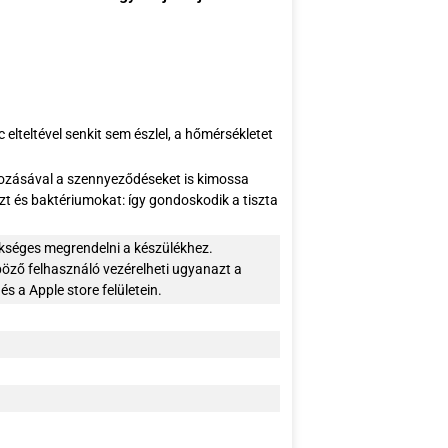
lteltével senkit sem észlel, a hőmérsékletet
ávozásával a szennyeződéseket is kimossa
zt és baktériumokat: így gondoskodik a tiszta
kséges megrendelni a készülékhez.
böző felhasználó vezérelheti ugyanazt a
s a Apple store felületein.