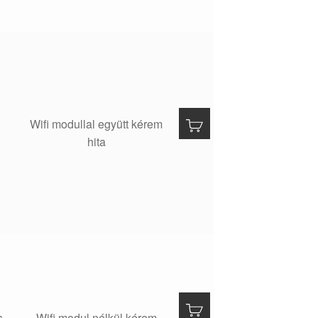
Wifi modullal együtt kérem
hita
s
Wifi modul nélkül kérem