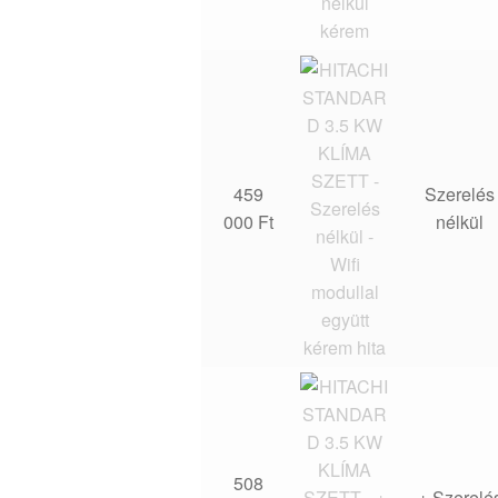
459
Szerelés
000
Ft
nélkül
508
+ Szerelé