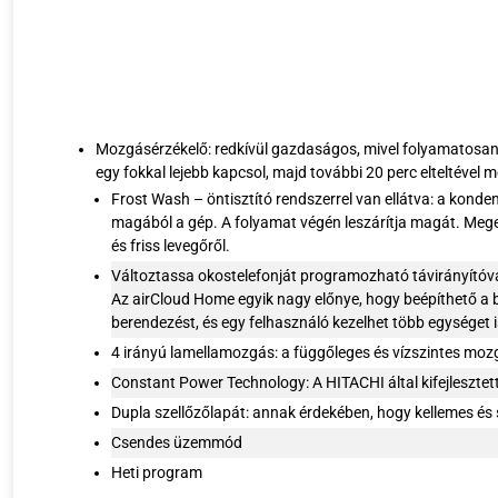
Mozgásérzékelő: redkívül gazdaságos, mivel folyamatosan m
egy fokkal lejebb kapcsol, majd további 20 perc elteltével m
Frost Wash – öntisztító rendszerrel van ellátva: a kond
magából a gép. A folyamat végén leszárítja magát. Megel
és friss levegőről.
Változtassa okostelefonját programozható távirányítóv
Az airCloud Home egyik nagy előnye, hogy beépíthető a b
berendezést, és egy felhasználó kezelhet több egységet i
4 irányú lamellamozgás: a függőleges és vízszintes mo
Constant Power Technology: A HITACHI által kifejlesztett 
Dupla szellőzőlapát: annak érdekében, hogy kellemes és
Csendes üzemmód
Heti program