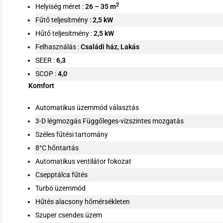
2
Helyiség méret :
26 – 35 m
Fűtő teljesítmény :
2
,5 kW
Hűtő teljesítmény :
2
,5 kW
Felhasználás :
Családi ház, Lakás
SEER :
6,3
SCOP :
4,0
Komfort
Automatikus üzemmód választás
3-D légmozgás Függőleges-vízszintes mozgatás
Széles fűtési tartomány
8°C hőntartás
Automatikus ventilátor fokozat
Csepptálca fűtés
Turbó üzemmód
Hűtés alacsony hőmérsékleten
Szuper csendes üzem