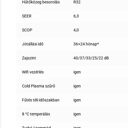
Hűtőközeg besorolás
R32
SEER
6,3
SCOP
4,0
Jótállási idő
36+24 hónap*
Zajszint
40/37/33/25/22 dB
Wifi vezérlés
igen
Cold Plasma szűrő
igen
Fűtés téli időszakban
igen
8 °C temperálás
igen