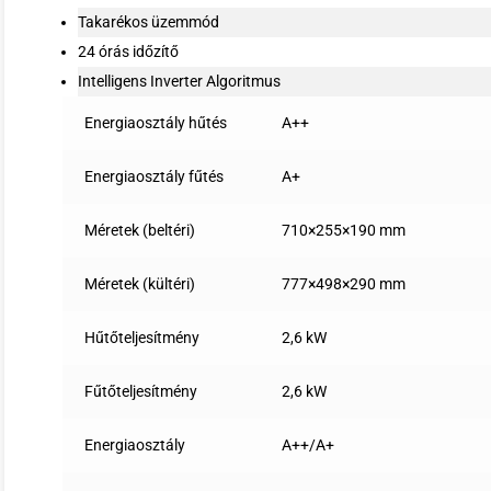
Takarékos üzemmód
24 órás időzítő
Intelligens Inverter Algoritmus
Energiaosztály hűtés
A++
Energiaosztály fűtés
A+
Méretek (beltéri)
710×255×190 mm
Méretek (kültéri)
777×498×290 mm
Hűtőteljesítmény
2,6 kW
Fűtőteljesítmény
2,6 kW
Energiaosztály
A++/A+