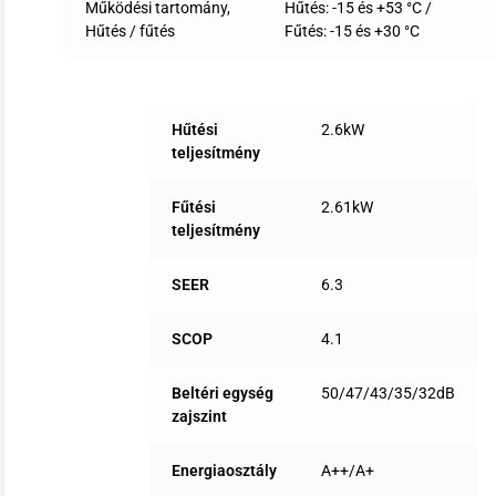
Működési tartomány,
Hűtés: -15 és +53 °C /
Hűtés / fűtés
Fűtés: -15 és +30 °C
Hűtési
2.6kW
teljesítmény
Fűtési
2.61kW
teljesítmény
SEER
6.3
SCOP
4.1
Beltéri egység
50/47/43/35/32dB
zajszint
Energiaosztály
A++/A+