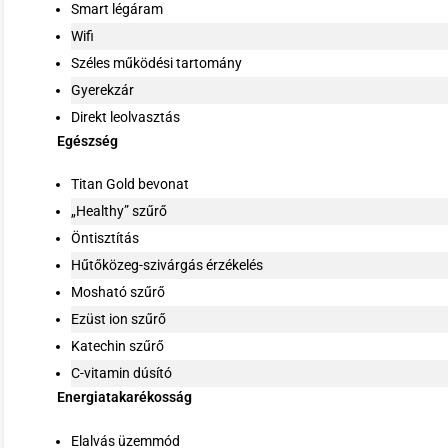
Smart légáram
Wifi
Széles működési tartomány
Gyerekzár
Direkt leolvasztás
Egészség
Titan Gold bevonat
„Healthy” szűrő
Öntisztítás
Hűtőközeg-szivárgás érzékelés
Mosható szűrő
Ezüst ion szűrő
Katechin szűrő
C-vitamin dúsító
Energiatakarékosság
Elalvás üzemmód