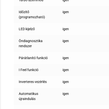
Turbó üzemmód
igen
Időzítő
igen
(programozható)
LED kijelző
igen
Öndiagnosztika
igen
rendszer
Párátlanító funkció
igen
I Feel funkció
igen
Inverteres vezérlés
igen
Automatikus
igen
újraindulás