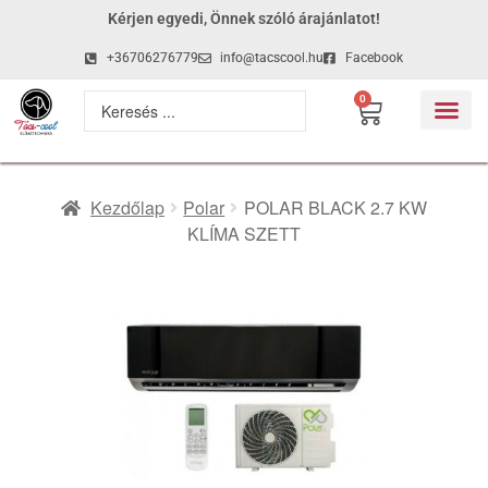
Kérjen egyedi, Önnek szóló árajánlatot!
+36706276779
info@tacscool.hu
Facebook
0
Kezdőlap
Polar
POLAR BLACK 2.7 KW
KLÍMA SZETT