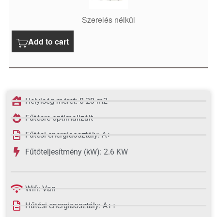
Szerelés nélkül
Add to cart
Helyiség méret: 8-28 m2
Fűtésre optimalizált
Fűtési energiaosztály: A+
Fűtőteljesítmény (kW): 2.6 KW
Wifi: Van
Hűtési energiaosztály: A++