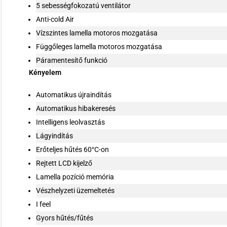
5 sebességfokozatú ventilátor
Anti-cold Air
Vízszintes lamella motoros mozgatása
Függőleges lamella motoros mozgatása
Páramentesítő funkció
Kényelem
Automatikus újraindítás
Automatikus hibakeresés
Intelligens leolvasztás
Lágyindítás
Erőteljes hűtés 60°C-on
Rejtett LCD kijelző
Lamella pozíció memória
Vészhelyzeti üzemeltetés
I feel
Gyors hűtés/fűtés