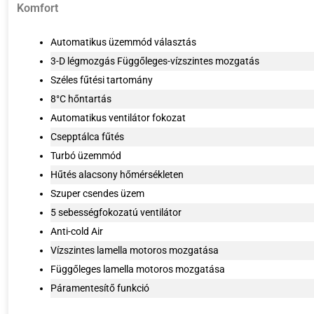
Komfort
Automatikus üzemmód választás
3-D légmozgás Függőleges-vízszintes mozgatás
Széles fűtési tartomány
8°C hőntartás
Automatikus ventilátor fokozat
Csepptálca fűtés
Turbó üzemmód
Hűtés alacsony hőmérsékleten
Szuper csendes üzem
5 sebességfokozatú ventilátor
Anti-cold Air
Vízszintes lamella motoros mozgatása
Függőleges lamella motoros mozgatása
Páramentesítő funkció