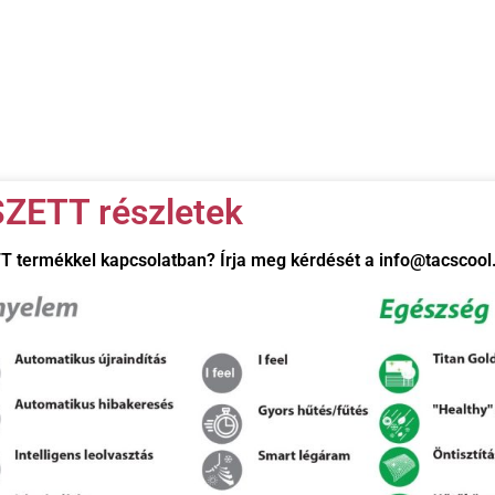
ZETT részletek
TT
termékkel kapcsolatban? Írja meg kérdését a info@tacscool.h