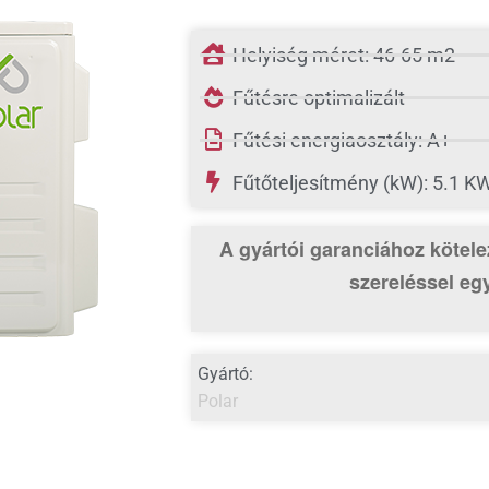
Helyiség méret: 46-65 m2
Fűtésre optimalizált
Fűtési energiaosztály: A+
Fűtőteljesítmény (kW): 5.1 K
A gyártói garanciához kötele
szereléssel egy
Gyártó:
Polar