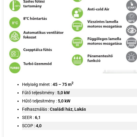
2
Helyiség méret :
45 – 75 m
Fűtő teljesítmény :
5,0
kW
Hűtő teljesítmény :
5,0
kW
Felhasználás :
Családi ház, Lakás
SEER :
6,1
SCOP :
4,0