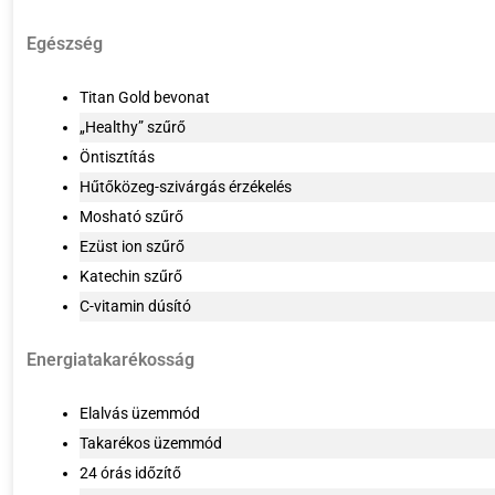
Egészség
Titan Gold bevonat
„Healthy” szűrő
Öntisztítás
Hűtőközeg-szivárgás érzékelés
Mosható szűrő
Ezüst ion szűrő
Katechin szűrő
C-vitamin dúsító
Energiatakarékosság
Elalvás üzemmód
Takarékos üzemmód
24 órás időzítő