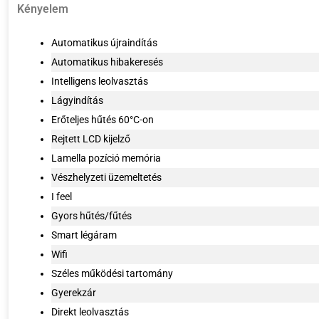
Kényelem
Automatikus újraindítás
Automatikus hibakeresés
Intelligens leolvasztás
Lágyindítás
Erőteljes hűtés 60°C-on
Rejtett LCD kijelző
Lamella pozíció memória
Vészhelyzeti üzemeltetés
I feel
Gyors hűtés/fűtés
Smart légáram
Wifi
Széles működési tartomány
Gyerekzár
Direkt leolvasztás