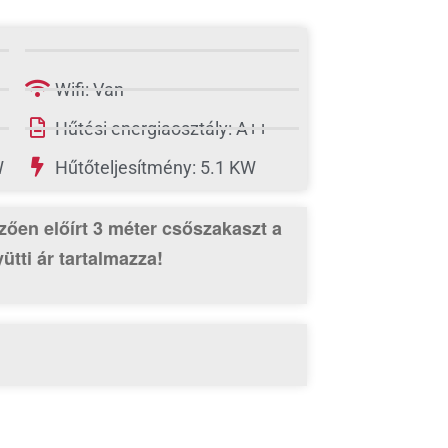
Wifi: Van
Hűtési energiaosztály: A++
W
Hűtőteljesítmény: 5.1 KW
zően előírt 3 méter csőszakaszt
a
ütti ár tartalmazza!