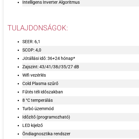
Intelligens Inverter Algoritmus
TULAJDONSÁGOK:
SEER: 6,1
SCOP: 4,0
Jótállási idő: 36+24 hónap*
Zajszint: 43/41/38//35/27 dB
Wifi vezérlés
Cold Plasma szűrő
Fűtés téli időszakban
8 °C temperálás
Turbó üzemmód
Időzítő (programozható)
LED kijelző
Öndiagnosztika rendszer