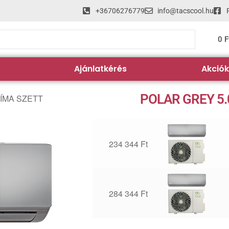
+36706276779
info@tacscool.hu
0
F
Ajánlatkérés
Akciók
POLAR GREY 5.
LÍMA SZETT
234 344
Ft
284 344
Ft