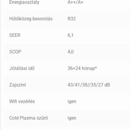
Energiaosztály
A++/A+
Hűtőközeg besorolás
R32
SEER
6,1
SCOP
4,0
Jótállási idő
36+24 hónap*
Zajszint
43/41/38//35/27 dB
Wifi vezérlés
igen
Cold Plasma szűrő
igen