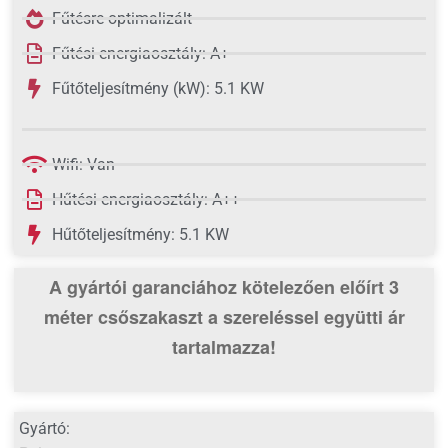
Fűtésre optimalizált
Fűtési energiaosztály: A+
Fűtőteljesítmény (kW): 5.1 KW
Wifi: Van
Hűtési energiaosztály: A++
Hűtőteljesítmény: 5.1 KW
A gyártói garanciához kötelezően előírt 3
méter csőszakaszt
a szereléssel együtti ár
tartalmazza!
Gyártó: