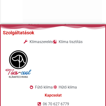
Fűtési
5.1kW
teljesítmény
Szolgáltatások
Klímaszerelés
Klíma tisztítás
Fűtő klíma
Hűtő klíma
Kapcsolat
06 70 627 6779