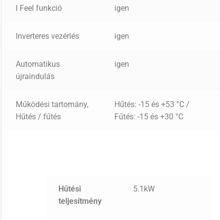
I Feel funkció
igen
Inverteres vezérlés
igen
Automatikus
igen
újraindulás
Működési tartomány,
Hűtés: -15 és +53 °C /
Hűtés / fűtés
Fűtés: -15 és +30 °C
Hűtési
5.1kW
teljesítmény