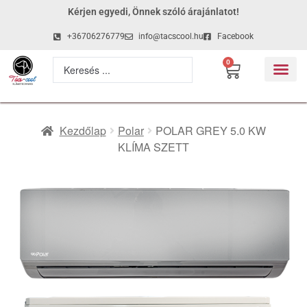
Kérjen egyedi, Önnek szóló árajánlatot!
+36706276779
info@tacscool.hu
Facebook
0
Kezdőlap
Polar
POLAR GREY 5.0 KW
KLÍMA SZETT