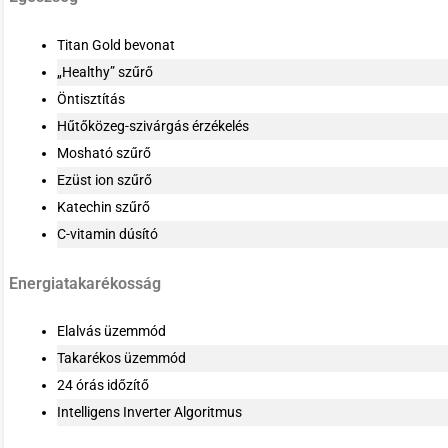
Titan Gold bevonat
„Healthy” szűrő
Öntisztítás
Hűtőközeg-szivárgás érzékelés
Mosható szűrő
Ezüst ion szűrő
Katechin szűrő
C-vitamin dúsító
Energiatakarékosság
Elalvás üzemmód
Takarékos üzemmód
24 órás időzítő
Intelligens Inverter Algoritmus