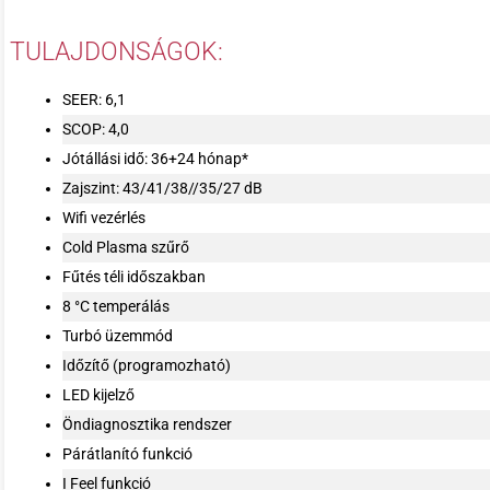
TULAJDONSÁGOK:
SEER: 6,1
SCOP: 4,0
Jótállási idő: 36+24 hónap*
Zajszint: 43/41/38//35/27 dB
Wifi vezérlés
Cold Plasma szűrő
Fűtés téli időszakban
8 °C temperálás
Turbó üzemmód
Időzítő (programozható)
LED kijelző
Öndiagnosztika rendszer
Párátlanító funkció
I Feel funkció