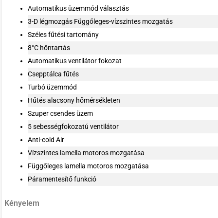
Automatikus üzemmód választás
3-D légmozgás Függőleges-vízszintes mozgatás
Széles fűtési tartomány
8°C hőntartás
Automatikus ventilátor fokozat
Csepptálca fűtés
Turbó üzemmód
Hűtés alacsony hőmérsékleten
Szuper csendes üzem
5 sebességfokozatú ventilátor
Anti-cold Air
Vízszintes lamella motoros mozgatása
Függőleges lamella motoros mozgatása
Páramentesítő funkció
Kényelem