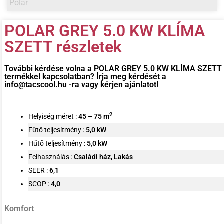
Polar
POLAR GREY 5.0 KW KLÍMA
SZETT részletek
További kérdése volna a
POLAR GREY 5.0 KW KLÍMA SZETT
termékkel kapcsolatban? Írja meg kérdését a
info@tacscool.hu -ra vagy kérjen ajánlatot!
2
Helyiség méret :
45 – 75 m
Fűtő teljesítmény :
5,0
kW
Hűtő teljesítmény :
5,0
kW
Felhasználás :
Családi ház, Lakás
SEER :
6,1
SCOP :
4,0
Komfort