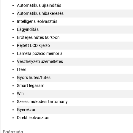
Automatikus újraindítás
Automatikus hibakeresés
Intelligens leolvasztás
Lágyindítás
Erőteljes hűtés 60°C-on
Rejtett LCD kijelző
Lamella pozíció memória
Vészhelyzeti üzemeltetés
I feel
Gyors hűtés/fűtés
Smart légáram
Wifi
Széles működési tartomány
Gyerekzár
Direkt leolvasztás
Egészség