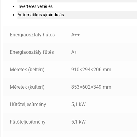
Inverteres vezérlés
Automatikus újraindulás
Energiaosztály hűtés
A++
Energiaosztály fűtés
A+
Méretek (beltéri)
910×294×206 mm
Méretek (kültéri)
853×602×349 mm
Hűtőteljesítmény
5,1 kW
Fűtőteljesítmény
5,1 kW