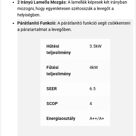
2 Irányú Lamella Mozgás:
A lamellák képesek két irányban
mozogni, hogy egyenletesen szétosszák a levegőt a
helyiségben.
Párátlanító Funkció:
A párátlanító funkció segít csökkenteni
a páratartalmat a levegőben.
Hűtési
3.5kW
teljesítmény
Fűtési
4kW
teljesítmény
SEER
6.5
SCOP
4
Energiaosztály
A++/A+