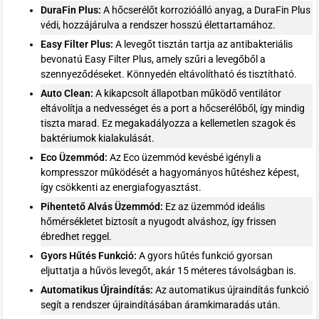
DuraFin Plus:
A hőcserélőt korrozióálló anyag, a DuraFin Plus
védi, hozzájárulva a rendszer hosszú élettartamához.
Easy Filter Plus:
A levegőt tisztán tartja az antibakteriális
bevonatú Easy Filter Plus, amely szűri a levegőből a
szennyeződéseket. Könnyedén eltávolítható és tisztítható.
Auto Clean:
A kikapcsolt állapotban működő ventilátor
eltávolítja a nedvességet és a port a hőcserélőből, így mindig
tiszta marad. Ez megakadályozza a kellemetlen szagok és
baktériumok kialakulását.
Eco Üzemmód:
Az Eco üzemmód kevésbé igényli a
kompresszor működését a hagyományos hűtéshez képest,
így csökkenti az energiafogyasztást.
Pihentető Alvás Üzemmód:
Ez az üzemmód ideális
hőmérsékletet biztosít a nyugodt alváshoz, így frissen
ébredhet reggel.
Gyors Hűtés Funkció:
A gyors hűtés funkció gyorsan
eljuttatja a hűvös levegőt, akár 15 méteres távolságban is.
Automatikus Újraindítás:
Az automatikus újraindítás funkció
segít a rendszer újraindításában áramkimaradás után.