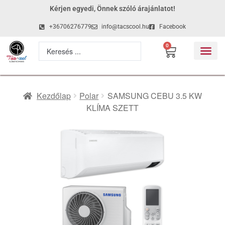
Kérjen egyedi, Önnek szóló árajánlatot!
+36706276779
info@tacscool.hu
Facebook
0
Kezdőlap
Polar
SAMSUNG CEBU 3.5 KW
KLÍMA SZETT