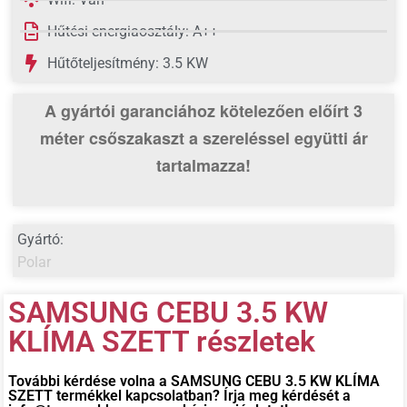
Hűtési energiaosztály: A++
Hűtőteljesítmény: 3.5 KW
A gyártói garanciához kötelezően előírt 3
méter csőszakaszt
a szereléssel együtti ár
tartalmazza!
Gyártó:
Polar
SAMSUNG CEBU 3.5 KW
KLÍMA SZETT részletek
További kérdése volna a
SAMSUNG CEBU 3.5 KW KLÍMA
SZETT
termékkel kapcsolatban? Írja meg kérdését a