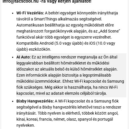
info@tacscool.hu -ra vagy kérjen ajánlatot!
Wi-Fi Vezérlés:
A beltéri egységet könnyedén irányíthatja
távolról a SmartThings alkalmazás segítségével.
Automatikusan beállíthatja az egység működését előre
meghatározott forgatókönyvek alapján, és az „Add Scene”
funkcióval akár több egységet is egyszerre vezérelhet.
Kompatibilis Android (5.0 vagy újabb) és iOS (10.0 vagy
újabb) eszközökön.
AI Auto:
Ez az intelligens rendszer megtanulja az Ön által
leggyakrabban beállított hőmérsékletet és működési
időszakot az aktuális belső és külső hőmérséklet alapján.
Ezen információk alapján biztosítja a legoptimálisabb
működési üzemmódokat. Ehhez Wi-Fi kapcsolat és Samsung
fiók szükséges. Még akkor is használhatja, ha nincs Wi-Fi
kapcsolat, mivel az adatait elemzés céljából tárolja.
Bixby Hangvezérlés:
A Wi-Fi kapcsolat és a Samsung fiók
segítségével a Bixby hangvezérlés lehetővé teszi a rendszer
irányítását. Több nyelven is elérhető, többek között angol,
kínai, koreai, francia, német, olasz, spanyol és portugál
nyelveken.