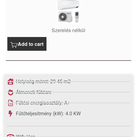
Szerelés nélkül
Add to cart
Helyiség méret: 29-45 m2
Átmeneti fűtésre
Fűtési energiaosztály: A+
Fűtőteljesítmény (kW): 4.0 KW
Wifi: Van