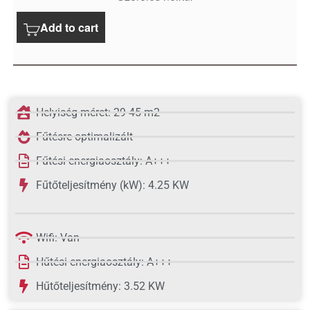
Add to cart
Helyiség méret: 29-45 m2
Fűtésre optimalizált
Fűtési energiaosztály: A+++
Fűtőteljesítmény (kW): 4.25 KW
Wifi: Van
Hűtési energiaosztály: A+++
Hűtőteljesítmény: 3.52 KW