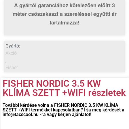
A gyártói garanciához kötelezően előírt 3
méter csőszakaszt
a szereléssel együtti ár
tartalmazza!
Gyártó:
Akció
,
Fisher
FISHER NORDIC 3.5 KW
KLÍMA SZETT +WIFI részletek
További kérdése volna a
FISHER NORDIC 3.5 KW KLÍMA
SZETT +WIFI
termékkel kapcsolatban? Írja meg kérdését a
info@tacscool.hu -ra vagy kérjen ajánlatot!