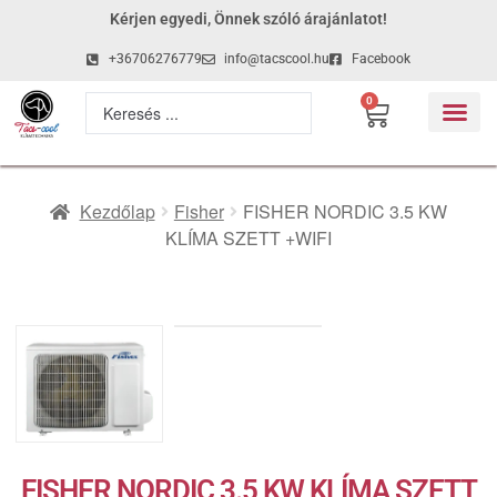
Kérjen egyedi, Önnek szóló árajánlatot!
+36706276779
info@tacscool.hu
Facebook
0
Kezdőlap
Fisher
FISHER NORDIC 3.5 KW
KLÍMA SZETT +WIFI
FISHER NORDIC 3.5 KW KLÍMA SZETT