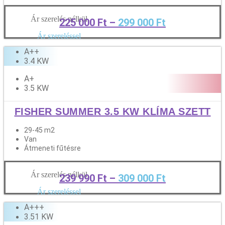
Ár szerelés nélkül
225 000
Ft
–
299 000
Ft
Tovább
Ár szereléssel
A++
3.4 KW
A+
3.5 KW
FISHER SUMMER 3.5 KW KLÍMA SZETT
29-45 m2
Van
Átmeneti fűtésre
Ár szerelés nélkül
239 990
Ft
–
309 000
Ft
Tovább
Ár szereléssel
A+++
3.51 KW