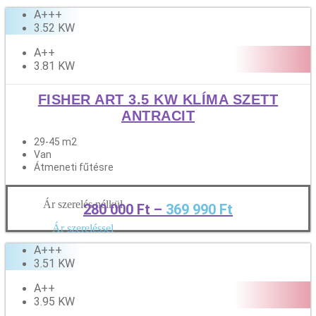
A+++
3.52 KW
A++
3.81 KW
FISHER ART 3.5 KW KLÍMA SZETT
ANTRACIT
29-45 m2
Van
Átmeneti fűtésre
Ár szerelés nélkül
280 000
Ft
–
369 990
Ft
Tovább
Ár szereléssel
A+++
3.51 KW
A++
3.95 KW