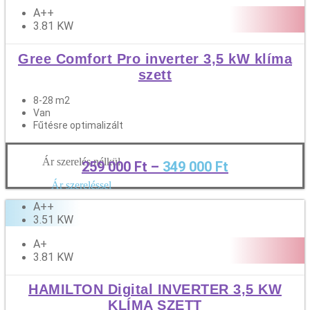
A++
3.81 KW
Gree Comfort Pro inverter 3,5 kW klíma
szett
8-28 m2
Van
Fűtésre optimalizált
Ár szerelés nélkül
259 000
Ft
–
349 000
Ft
Tovább
Ár szereléssel
A++
3.51 KW
A+
3.81 KW
HAMILTON Digital INVERTER 3,5 KW
KLÍMA SZETT