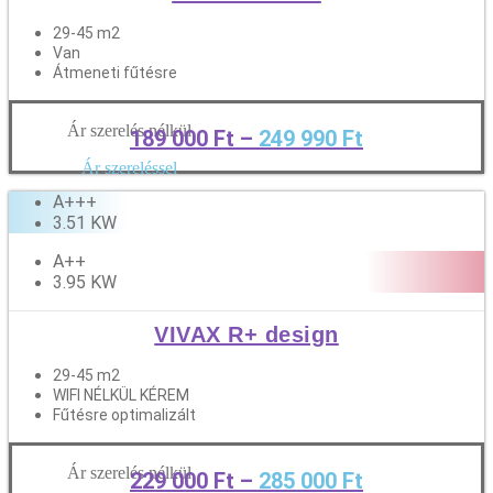
29-45 m2
Van
Átmeneti fűtésre
Ár szerelés nélkül
189 000
Ft
–
249 990
Ft
Tovább
Ár szereléssel
A+++
3.51 KW
A++
3.95 KW
VIVAX R+ design
29-45 m2
WIFI NÉLKÜL KÉREM
Fűtésre optimalizált
Ár szerelés nélkül
229 000
Ft
–
285 000
Ft