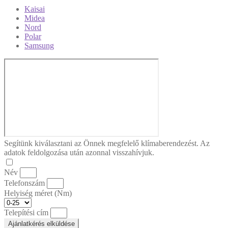
Kaisai
Midea
Nord
Polar
Samsung
Segítünk kiválasztani az Önnek megfelelő klímaberendezést. Az
adatok feldolgozása után azonnal visszahívjuk.
Név
Telefonszám
Helyiség méret (Nm)
Telepítési cím
Ajánlatkérés elküldése