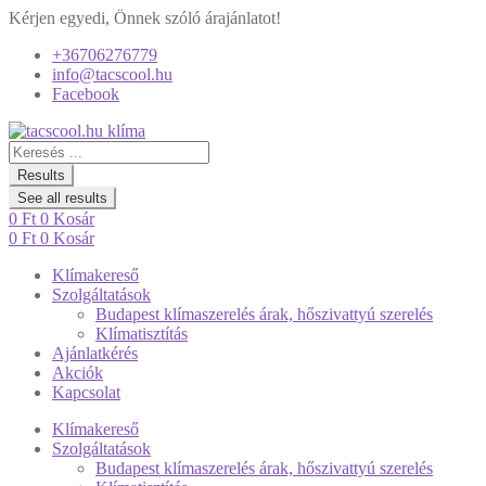
Kérjen egyedi, Önnek szóló árajánlatot!
+36706276779
info@tacscool.hu
Facebook
Search
...
Results
See all results
0
Ft
0
Kosár
0
Ft
0
Kosár
Klímakereső
Szolgáltatások
Budapest klímaszerelés árak, hőszivattyú szerelés
Klímatisztítás
Ajánlatkérés
Akciók
Kapcsolat
Klímakereső
Szolgáltatások
Budapest klímaszerelés árak, hőszivattyú szerelés