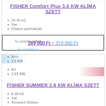
FISHER Comfort Plus 3.5 KW KLÍMA
SZETT
29-45 m2
Van
Fűtésre optimalizált
Ár szerelés nélkül
269 000
Ft
–
319 000
Ft
Tovább
Ár szereléssel
A++
2.6 KW
A+
2.63 KW
FISHER SUMMER 2.6 KW KLÍMA SZETT
8-28 m2
Van
Átmeneti fűtésre