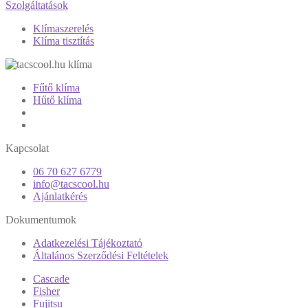
Szolgáltatások
Klímaszerelés
Klíma tisztítás
Fűtő klíma
Hűtő klíma
Kapcsolat
06 70 627 6779
info@tacscool.hu
Ajánlatkérés
Dokumentumok
Adatkezelési Tájékoztató
Általános Szerződési Feltételek
Cascade
Fisher
Fujitsu