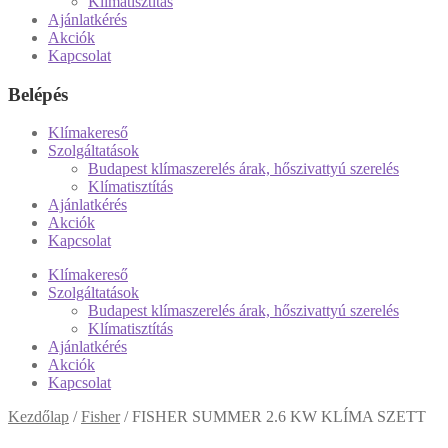
Klímatisztítás
Ajánlatkérés
Akciók
Kapcsolat
Belépés
Klímakereső
Szolgáltatások
Budapest klímaszerelés árak, hőszivattyú szerelés
Klímatisztítás
Ajánlatkérés
Akciók
Kapcsolat
Klímakereső
Szolgáltatások
Budapest klímaszerelés árak, hőszivattyú szerelés
Klímatisztítás
Ajánlatkérés
Akciók
Kapcsolat
Kezdőlap
/
Fisher
/
FISHER SUMMER 2.6 KW KLÍMA SZETT