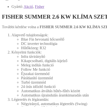
Gyártó:
Akció
,
Fisher
FISHER SUMMER 2.6 KW KLÍMA SZETT 
További kérdése volna a
FISHER SUMMER 2.6 KW KLÍMA SZ
Alapvető tulajdonságok:
Blue Fin bevonatú hőcserélő
DC inverter technológia
Hűtőközeg: R32
Kényelmi funkciók:
Infra távirányító
Kikapcsolható, digitális kijelző
Meleg indítás funkció
Follow Me funkció
Éjszakai üzemmód
Párátlanító üzemmód
Turbó üzemmód
24 órás időzítő funkció
Automatikus átváltás hűtés-fűtés között
Automatikus újraindulás áramkimaradás után
Légterelés és légáramlás:
Négyirányú, automatikus légterelés (Swing)