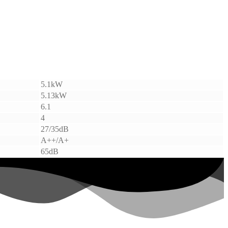
5.1kW
5.13kW
6.1
4
27/35dB
A++/A+
65dB