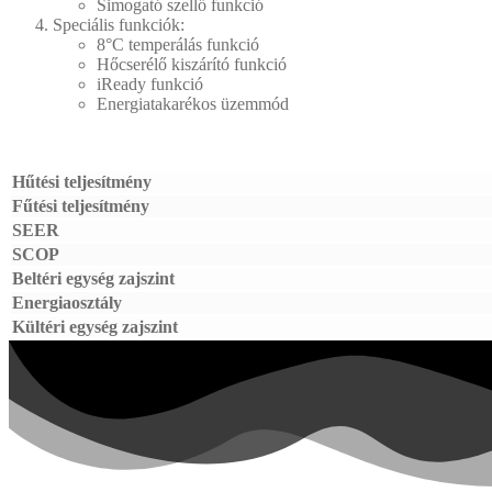
Simogató szellő funkció
Speciális funkciók:
8°C temperálás funkció
Hőcserélő kiszárító funkció
iReady funkció
Energiatakarékos üzemmód
Hűtési teljesítmény
Fűtési teljesítmény
SEER
SCOP
Beltéri egység zajszint
Energiaosztály
Kültéri egység zajszint