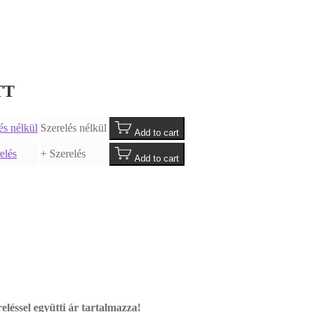
TT
Szerelés nélkül
Add to cart
+ Szerelés
Add to cart
reléssel együtti ár tartalmazza!