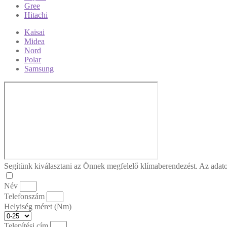
Gree
Hitachi
Kaisai
Midea
Nord
Polar
Samsung
Segítünk kiválasztani az Önnek megfelelő klímaberendezést. Az adato
Név
Telefonszám
Helyiség méret (Nm)
Telepítési cím