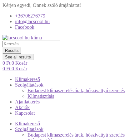
Kérjen egyedi, Önnek szóló árajánlatot!
+36706276779
info@tacscool.hu
Facebook
Search
...
Results
See all results
0
Ft
0
Kosár
0
Ft
0
Kosár
Klímakereső
Szolgáltatások
Budapest klímaszerelés árak, hőszivattyú szerelés
Klímatisztítás
Ajánlatkérés
Akciók
Kapcsolat
Klímakereső
Szolgáltatások
Budapest klímaszerelés árak, hőszivattyú szerelés