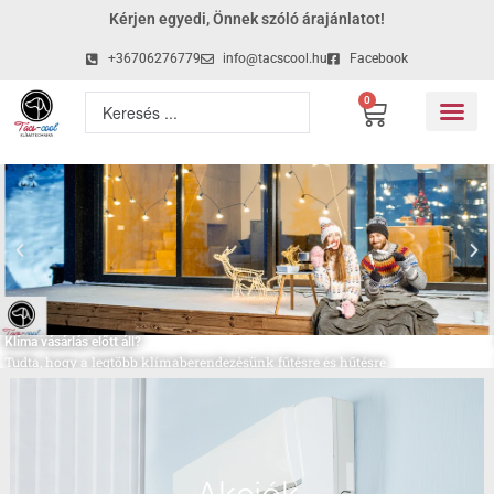
Kérjen egyedi, Önnek szóló árajánlatot!
+36706276779
info@tacscool.hu
Facebook
0
Klíma vásárlás előtt áll?
Tudta, hogy a legtöbb klímaberendezésünk fűtésre és hűtésre
is egyaránt alkalmas? Segítünk kiválasztani az Ön
otthonába ideális berendezést. Keressen minket, hogy együtt
megtaláljuk a legjobb megoldást!
Fűtő klíma