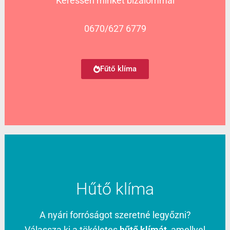
Keressen minket bizalommal
0670/627 6779
Fűtő klíma
Hűtő klíma
A nyári forróságot szeretné legyőzni?
Válassza ki a tökéletes
hűtő klímát
, amellyel