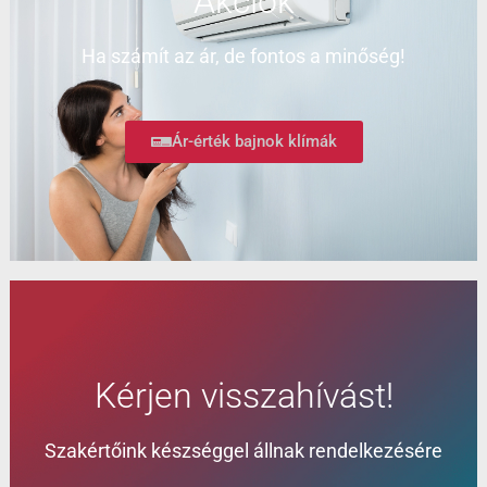
Akciók
Ha számít az ár, de fontos a minőség!
Ár-érték bajnok klímák
Kérjen visszahívást!
Szakértőink készséggel állnak rendelkezésére