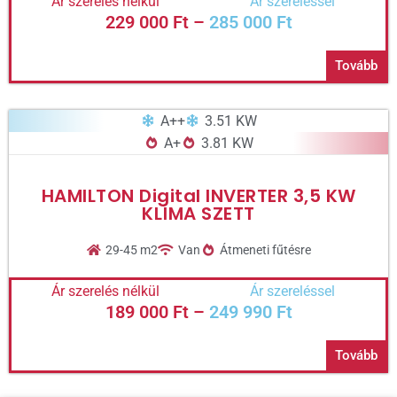
Ár szerelés nélkül
Ár szereléssel
229 000
Ft
–
285 000
Ft
Tovább
A++
3.51 KW
A+
3.81 KW
HAMILTON Digital INVERTER 3,5 KW
KLÍMA SZETT
29-45 m2
Van
Átmeneti fűtésre
Ár szerelés nélkül
Ár szereléssel
189 000
Ft
–
249 990
Ft
Tovább