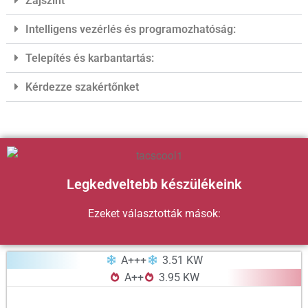
Zajszint
Intelligens vezérlés és programozhatóság:
Telepítés és karbantartás:
Kérdezze szakértőnket
Legkedveltebb készülékeink
Ezeket választották mások:
A+++
3.51 KW
A++
3.95 KW