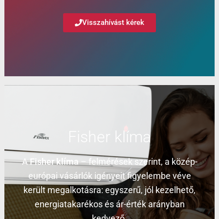
Visszahívást kérek
Fisher klíma
A
Fisher klíma
– felmérések szerint, a közép-
európai vásárlók igényeit figyelembe véve
került megalkotásra: egyszerű, jól kezelhető,
energiatakarékos és ár-érték arányban
kedvező.