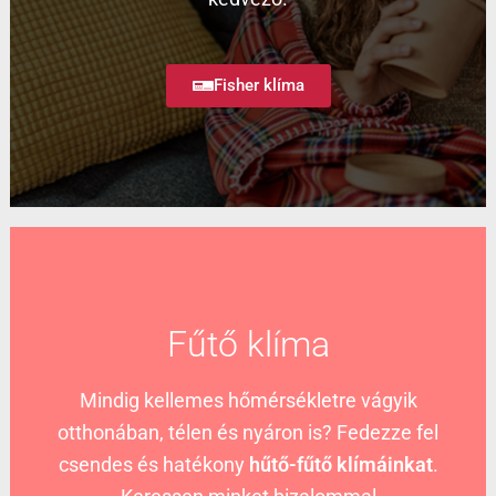
Fisher klíma
Fűtő klíma
Mindig kellemes hőmérsékletre vágyik
otthonában, télen és nyáron is? Fedezze fel
csendes és hatékony
hűtő-fűtő klímáinkat
.