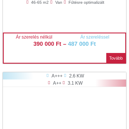
46-65 m2
Van
Fűtésre optimalizált
Ár szerelés nélkül
Ár szereléssel
390 000
Ft
–
487 000
Ft
Tovább
A+++
2.6 KW
A++
3.1 KW