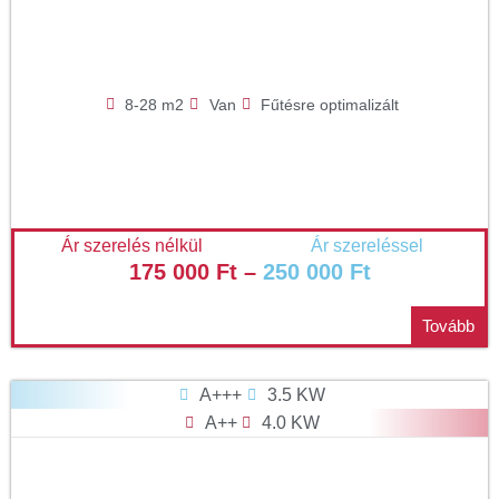
8-28 m2
Van
Fűtésre optimalizált
Ár szerelés nélkül
Ár szereléssel
175 000
Ft
–
250 000
Ft
Tovább
A+++
3.5 KW
A++
4.0 KW