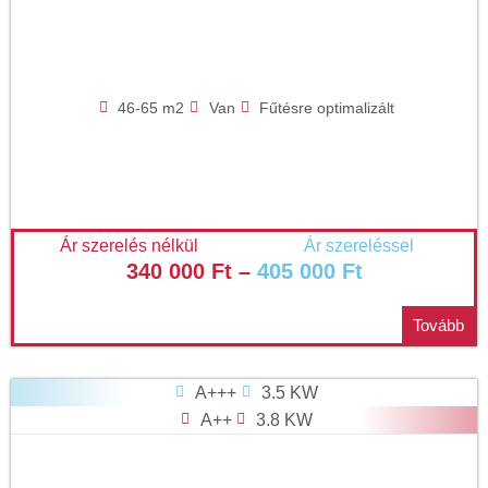
46-65 m2
Van
Fűtésre optimalizált
Ár szerelés nélkül
Ár szereléssel
340 000
Ft
–
405 000
Ft
Tovább
A+++
3.5 KW
A++
3.8 KW