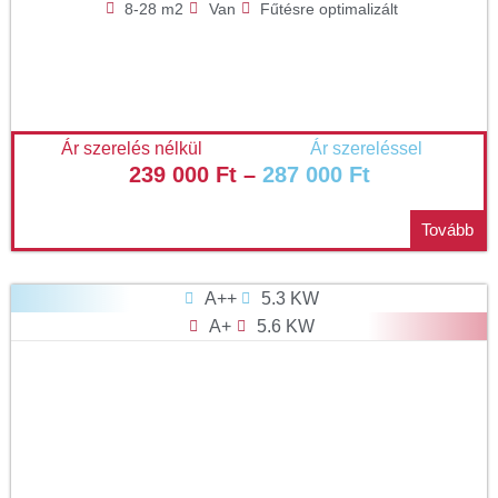
8-28 m2
Van
Fűtésre optimalizált
Ár szerelés nélkül
Ár szereléssel
239 000
Ft
–
287 000
Ft
Tovább
A++
5.3 KW
A+
5.6 KW