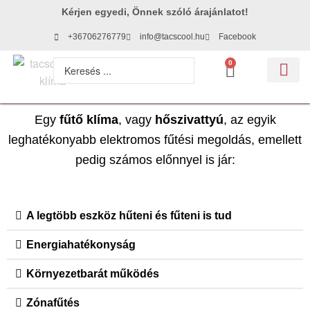
Kérjen egyedi, Önnek szóló árajánlatot!
+36706276779
info@tacscool.hu
Facebook
0
Egy
fűtő klíma
, vagy
hőszivattyú
, az egyik
leghatékonyabb elektromos fűtési megoldás, emellett
pedig számos előnnyel is jár:
A legtöbb eszköz hűteni és fűteni is tud
Energiahatékonyság
Környezetbarát működés
Zónafűtés