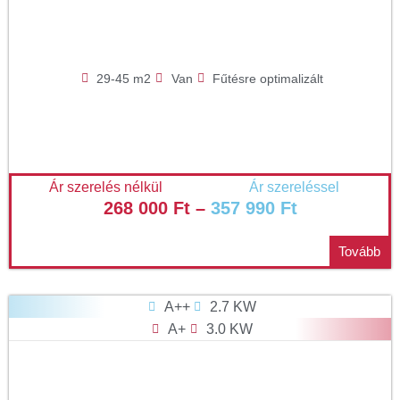
29-45 m2
Van
Fűtésre optimalizált
Ár szerelés nélkül
Ár szereléssel
268 000
Ft
–
357 990
Ft
Tovább
A++
2.7 KW
A+
3.0 KW