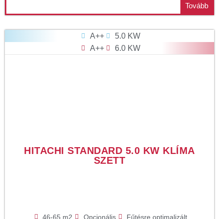
Tovább
A++
5.0 KW
A++
6.0 KW
HITACHI STANDARD 5.0 KW KLÍMA
SZETT
46-65 m2
Opcionális
Fűtésre optimalizált