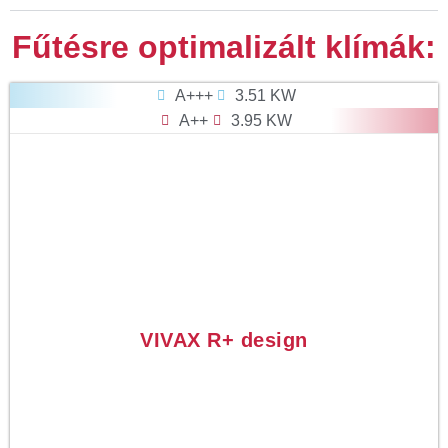
Fűtésre optimalizált klímák:
A+++
3.51 KW
A++
3.95 KW
VIVAX R+ design