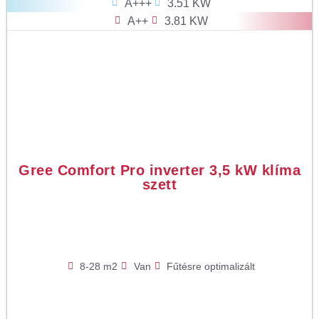
A+++
3.51 KW
A++
3.81 KW
Gree Comfort Pro inverter 3,5 kW klíma
szett
8-28 m2
Van
Fűtésre optimalizált