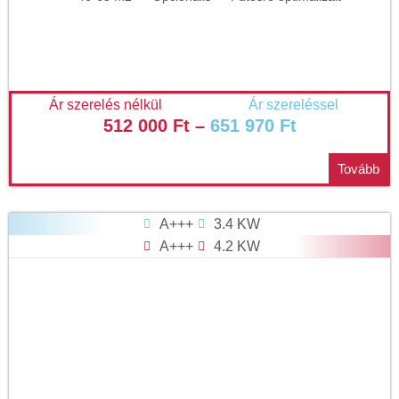
Ár szerelés nélkül
Ár szereléssel
512 000
Ft
–
651 970
Ft
Tovább
A+++
3.4 KW
A+++
4.2 KW