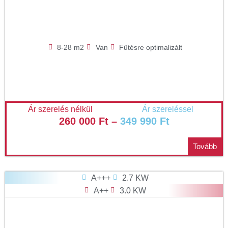
8-28 m2
Van
Fűtésre optimalizált
Ár szerelés nélkül
Ár szereléssel
260 000
Ft
–
349 990
Ft
Tovább
A+++
2.7 KW
A++
3.0 KW